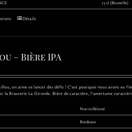
NCE
75 cl (Bouteille)
Ce
ptions
Détails
produit
a
plusieurs
variations.
Les
ou – Bière IPA
options
peuvent
être
choisies
sur
llou, on aime se lancer des défis ! C'est pourquoi nous avons eu l'e
la
ec la Brasserie La Gironde. Bière de caractère, l'amertume caractéri
page
du
produit
Non millésimé
Bordeaux