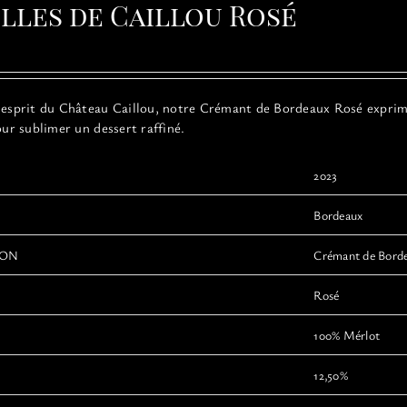
ulles de Caillou Rosé
’esprit du Château Caillou, notre Crémant de Bordeaux Rosé exprime l
our sublimer un dessert raffiné.
2023
Bordeaux
ION
Crémant de Bord
Rosé
100% Mérlot
12,50%