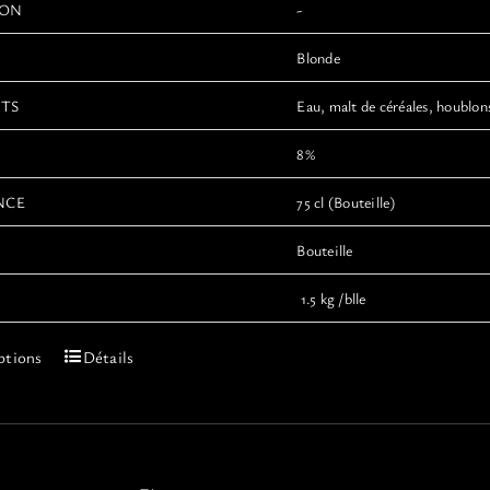
ION
-
Blonde
NTS
Eau, malt de céréales, houblons
8%
NCE
75 cl (Bouteille)
Bouteille
1.5 kg /blle
Ce
ptions
Détails
produit
a
plusieurs
variations.
Les