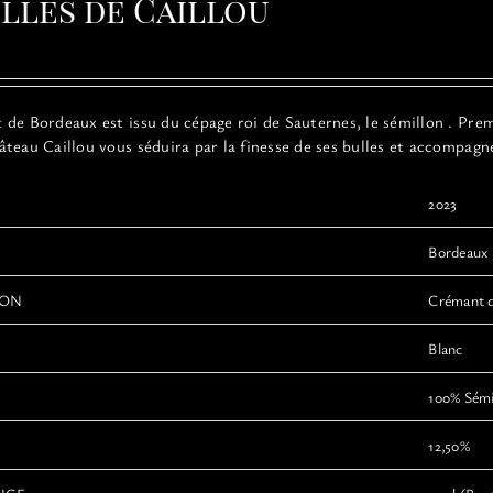
ulles de Caillou
options
peuvent
être
choisies
sur
de Bordeaux est issu du cépage roi de Sauternes, le sémillon . Premi
la
teau Caillou vous séduira par la finesse de ses bulles et accompagn
page
du
produit
2023
Bordeaux
ION
Crémant 
Blanc
100% Sémi
12,50%