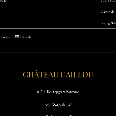
NCE
75 cl (Bout
Caisse de 
1.5 kg /bll
Ce
ptions
Détails
produit
a
plusieurs
variations.
Les
options
CHÂTEAU CAILLOU
peuvent
être
choisies
9 Caillou 33720 Barsac
sur
la
05.56.27.16.38
page
du