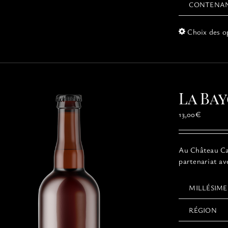
CONTENA
Choix des o
La Bay
13,00
€
Au Château Cai
partenariat av
MILLÉSIME
RÉGION