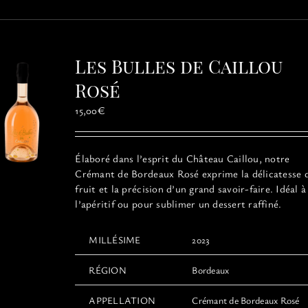
plusieurs
variations.
Les
options
Les Bulles de Caillou
peuvent
être
Rosé
choisies
15,00
€
sur
la
page
Élaboré dans l’esprit du Château Caillou, notre
du
Crémant de Bordeaux Rosé exprime la délicatesse 
produit
fruit et la précision d’un grand savoir-faire. Idéal à
l’apéritif ou pour sublimer un dessert raffiné.
MILLÉSIME
2023
RÉGION
Bordeaux
APPELLATION
Crémant de Bordeaux Rosé