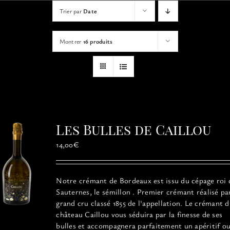
VISITES
Trier par
Date
Montrer
16 produits
OFFRIR UNE EXPERIENCE
BOUTIQUE EN LIGNE
ACTUALITÉS
Les Bulles de Caillou
CONTACT
14,00
€
MON PANIER
Notre crémant de Bordeaux est issu du cépage roi 
Sauternes, le sémillon . Premier crémant réalisé pa
grand cru classé 1855 de l'appellation. Le crémant 
château Caillou vous séduira par la finesse de ses
bulles et accompagnera parfaitement un apéritif o