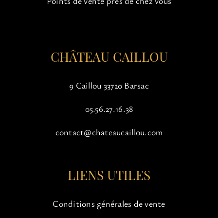
Points de vente près de chez vous
la
page
du
produit
CHÂTEAU CAILLOU
9 Caillou 33720 Barsac
05.56.27.16.38
contact@chateaucaillou.com
LIENS UTILES
Conditions générales de vente