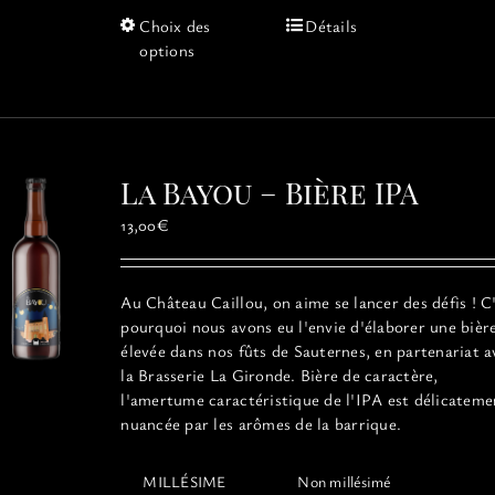
Ce
Choix des
Détails
produit
options
a
plusieurs
variations.
Les
options
La Bayou – Bière IPA
peuvent
être
13,00
€
choisies
sur
la
Au Château Caillou, on aime se lancer des défis ! C
page
pourquoi nous avons eu l'envie d'élaborer une bièr
du
élevée dans nos fûts de Sauternes, en partenariat a
produit
la Brasserie La Gironde. Bière de caractère,
l'amertume caractéristique de l'IPA est délicateme
nuancée par les arômes de la barrique.
MILLÉSIME
Non millésimé