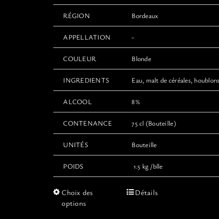
RÉGION
Bordeaux
APPELLATION
-
COULEUR
Blonde
INGREDIENTS
Eau, malt de céréales, houblons
ALCOOL
8%
CONTENANCE
75 cl (Bouteille)
UNITÉS
Bouteille
POIDS
1.5 kg /blle
Ce
Choix des
Détails
produit
options
a