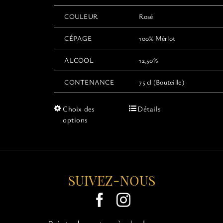
COULEUR
Rosé
CÉPAGE
100% Mérlot
ALCOOL
12,50%
CONTENANCE
75 cl (Bouteille)
Ce
Choix des
Détails
produit
options
a
plusieurs
variations.
Les
options
SUIVEZ-NOUS
peuvent
être
choisies
sur