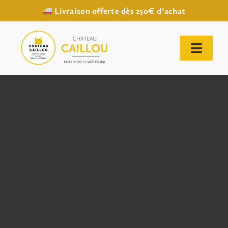
Livraison offerte dès 250€ d’achat
Passer
au
contenu
Toggl
Naviga
ACCUEIL
NOTRE HISTOIRE
NOTRE VIGNOBLE
NOS VINS