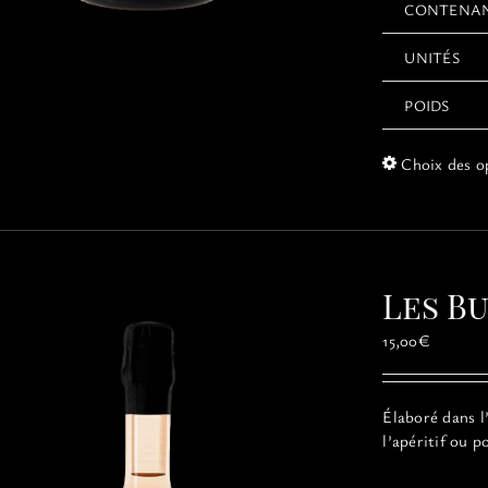
CONTENA
UNITÉS
POIDS
Choix des o
Les B
15,00
€
Élaboré dans l
l’apéritif ou p