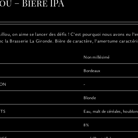
ou – Bière IPA
options
peuvent
être
choisies
sur
llou, on aime se lancer des défis ! C'est pourquoi nous avons eu l'e
la
ec la Brasserie La Gironde. Bière de caractère, l'amertume caractéri
page
du
produit
Non millésimé
Bordeaux
ION
-
Blonde
NTS
Eau, malt de céréales, houblons
8%