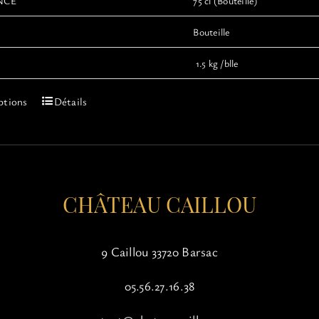
NCE
75 cl (Bouteille)
Bouteille
1.5 kg /blle
Ce
ptions
Détails
produit
a
plusieurs
variations.
Les
options
CHÂTEAU CAILLOU
peuvent
être
choisies
9 Caillou 33720 Barsac
sur
la
05.56.27.16.38
page
du