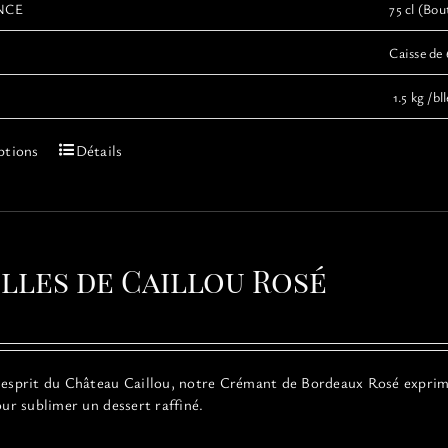
NCE
75 cl (Bout
Caisse de 
1.5 kg /bll
Ce
ptions
Détails
produit
a
plusieurs
variations.
Les
ulles de Caillou Rosé
options
peuvent
être
choisies
sur
’esprit du Château Caillou, notre Crémant de Bordeaux Rosé exprime l
la
our sublimer un dessert raffiné.
page
du