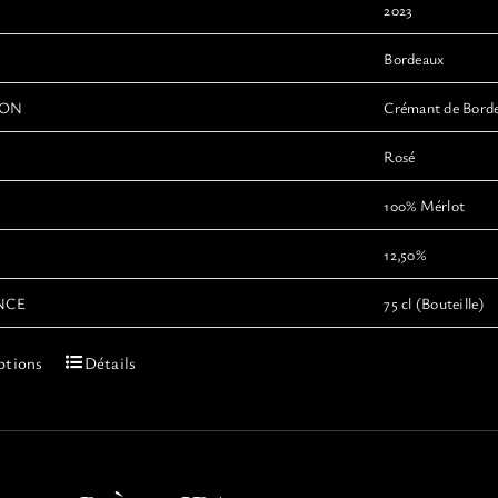
produit
2023
Bordeaux
ION
Crémant de Bord
Rosé
100% Mérlot
12,50%
NCE
75 cl (Bouteille)
Ce
ptions
Détails
produit
a
plusieurs
variations.
Les