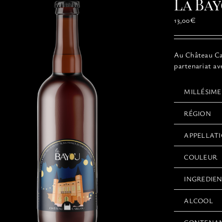
La Bay
13,00
€
Au Château Cai
partenariat av
MILLÉSIME
RÉGION
APPELLAT
COULEUR
INGREDIE
ALCOOL