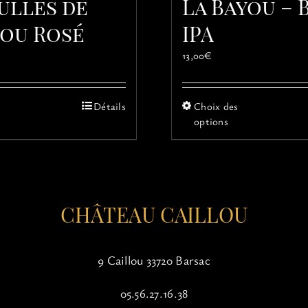
ulles de
La Bayou – 
lou Rosé
IPA
13,00
€
Ce
Ce
Détails
Choix des
produit
produit
options
a
a
plusieurs
plusieur
variations.
variatio
Les
Les
options
options
CHÂTEAU CAILLOU
peuvent
peuvent
être
être
choisies
choisies
sur
sur
9 Caillou 33720 Barsac
la
la
page
page
05.56.27.16.38
du
du