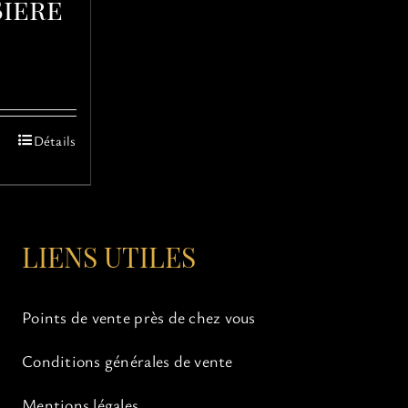
Bière
Détails
s
ns.
LIENS UTILES
Points de vente près de chez vous
Conditions générales de vente
Mentions légales