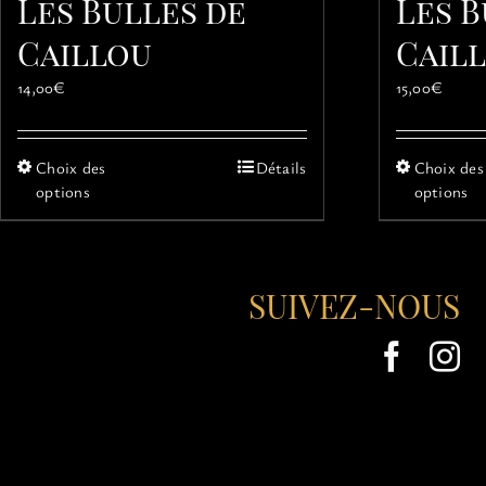
Les Bulles de
Les B
Caillou
Cail
14,00
€
15,00
€
Ce
Choix des
Détails
Choix des
produit
options
options
a
plusieurs
variations.
Les
SUIVEZ-NOUS
options
peuvent
être
choisies
sur
la
page
du