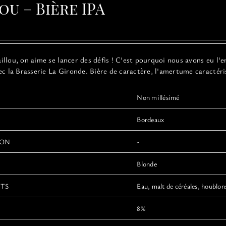
ou – Bière IPA
llou, on aime se lancer des défis ! C'est pourquoi nous avons eu l'e
ec la Brasserie La Gironde. Bière de caractère, l'amertume caractéri
Non millésimé
Bordeaux
ION
-
Blonde
NTS
Eau, malt de céréales, houblons
8%