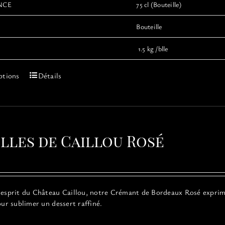
NCE
75 cl (Bouteille)
Bouteille
1.5 kg /blle
Ce
ptions
Détails
produit
a
plusieurs
variations.
Les
ulles de Caillou Rosé
options
peuvent
être
choisies
sur
’esprit du Château Caillou, notre Crémant de Bordeaux Rosé exprime l
la
our sublimer un dessert raffiné.
page
du