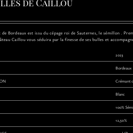
ulles de Caillou
options
peuvent
être
choisies
sur
de Bordeaux est issu du cépage roi de Sauternes, le sémillon . Premi
la
teau Caillou vous séduira par la finesse de ses bulles et accompagn
page
du
produit
2023
Bordeaux
ION
Crémant 
Blanc
100% Sémi
12,50%