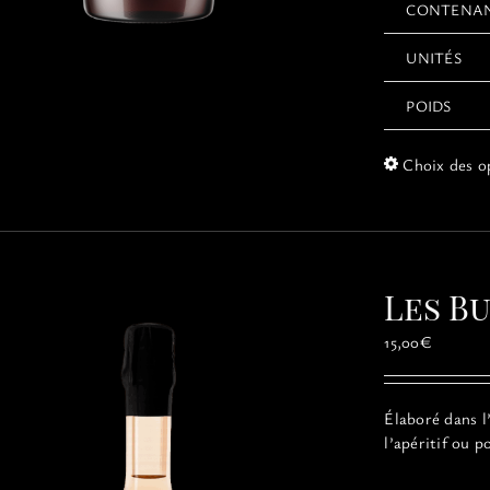
CONTENA
UNITÉS
POIDS
Choix des o
Les B
15,00
€
Élaboré dans l
l’apéritif ou p