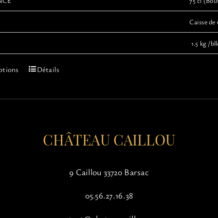
NCE
75 cl (Bout
Caisse de 
1.5 kg /bll
Ce
ptions
Détails
produit
a
plusieurs
variations.
Les
options
CHÂTEAU CAILLOU
peuvent
être
choisies
9 Caillou 33720 Barsac
sur
la
05.56.27.16.38
page
du