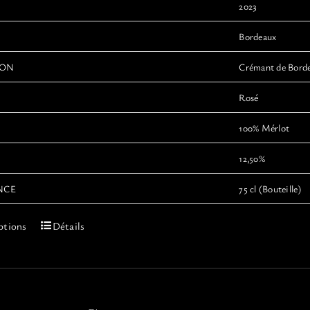
produit
2023
Bordeaux
ION
Crémant de Bord
Rosé
100% Mérlot
12,50%
NCE
75 cl (Bouteille)
Ce
ptions
Détails
produit
a
plusieurs
variations.
Les