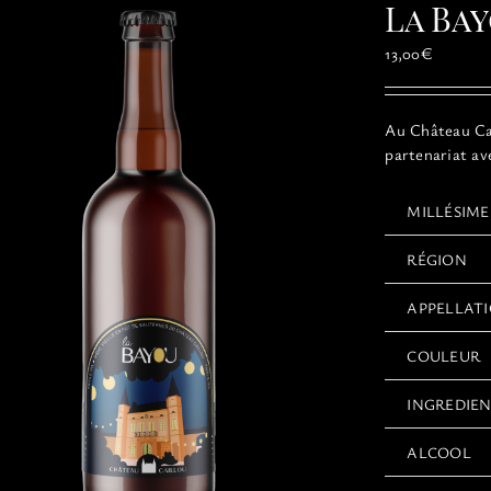
La Bay
13,00
€
Au Château Cai
partenariat av
MILLÉSIME
RÉGION
APPELLAT
COULEUR
INGREDIE
ALCOOL