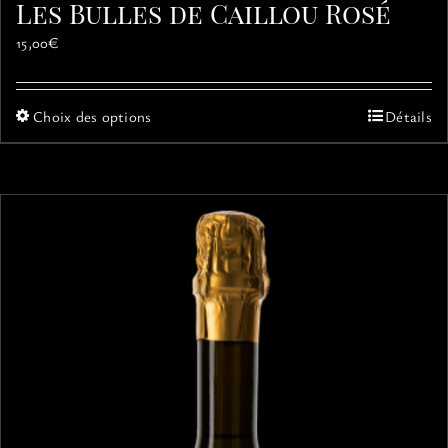
Les Bulles de Caillou Rosé
15,00
€
Ce
Choix des options
Détails
produit
a
plusieurs
variations.
Les
options
peuvent
être
choisies
sur
la
page
du
produit