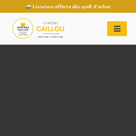
Livraison offerte dès 250€ d’achat
Passer
au
contenu
Toggl
Naviga
ACCUEIL
NOTRE HISTOIRE
NOTRE VIGNOBLE
NOS VINS