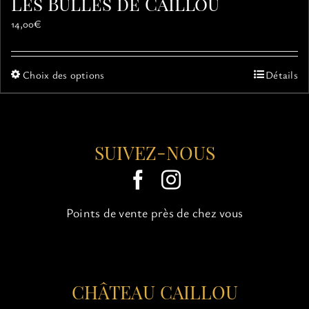
Les Bulles de Caillou
14,00
€
Ce
Choix des options
Détails
produit
a
plusieurs
variations.
SUIVEZ-NOUS
Les
options
peuvent
être
choisies
Points de vente près de chez vous
sur
la
page
du
CHÂTEAU CAILLOU
produit