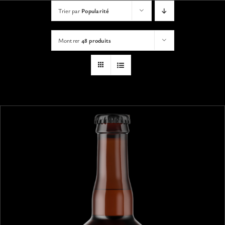
VISITES
Trier par
Popularité
Montrer
48 produits
OFFRIR UNE EXPERIENCE
BOUTIQUE EN LIGNE
ACTUALITÉS
CONTACT
MON PANIER