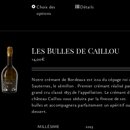
Ce
Choix des
Détails
produit
options
a
plusieurs
variations.
Les
options
Les Bulles de Caillou
peuvent
être
14,00
€
choisies
sur
la
Notre crémant de Bordeaux est issu du cépage roi 
page
Sauternes, le sémillon . Premier crémant réalisé pa
du
grand cru classé 1855 de l'appellation. Le crémant 
produit
château Caillou vous séduira par la finesse de ses
bulles et accompagnera parfaitement un apéritif o
dessert.
MILLÉSIME
2023