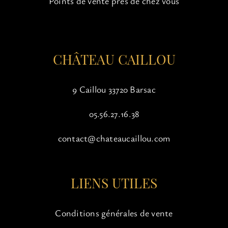
Points de vente près de chez vous
la
page
du
produit
CHÂTEAU CAILLOU
9 Caillou 33720 Barsac
05.56.27.16.38
contact@chateaucaillou.com
LIENS UTILES
Conditions générales de vente