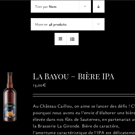
VISITES
Trier par
Nom
Montrer
48 produits
OFFRIR UNE EXPERIENCE
BOUTIQUE EN LIGNE
ACTUALITÉS
La Bayou – Bière IPA
CONTACT
13,00
€
MON PANIER
Au Château Caillou, on aime se lancer des défis ! C
pourquoi nous avons eu l'envie d'élaborer une bièr
élevée dans nos fûts de Sauternes, en partenariat a
la Brasserie La Gironde. Bière de caractère,
l'amertume caractéristique de l'IPA est délicateme