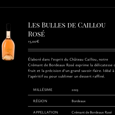
plusieurs
variations.
Les
options
Les Bulles de Caillou
peuvent
être
Rosé
choisies
15,00
€
sur
la
page
Élaboré dans l’esprit du Château Caillou, notre
du
Crémant de Bordeaux Rosé exprime la délicatesse 
produit
fruit et la précision d’un grand savoir-faire. Idéal à
l’apéritif ou pour sublimer un dessert raffiné.
MILLÉSIME
2023
RÉGION
Bordeaux
APPELLATION
Crémant de Bordeaux Rosé