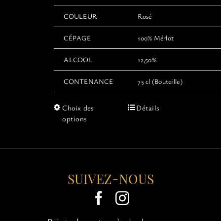
COULEUR
Rosé
CÉPAGE
100% Mérlot
ALCOOL
12,50%
CONTENANCE
75 cl (Bouteille)
Ce
Choix des
Détails
produit
options
a
plusieurs
variations.
Les
options
SUIVEZ-NOUS
peuvent
être
choisies
sur