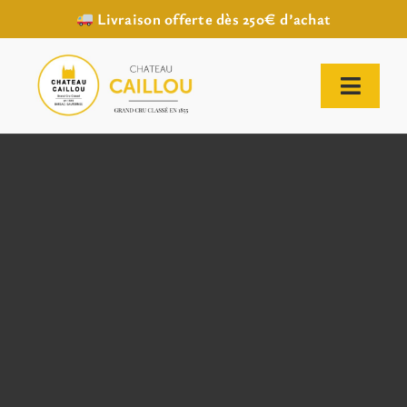
Livraison offerte dès 250€ d’achat
Passer
au
contenu
Toggl
Naviga
ACCUEIL
NOTRE HISTOIRE
NOTRE VIGNOBLE
NOS VINS