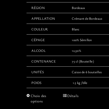
RÉGION
Bordeaux
APPELLATION
Crémant de Bordeaux
COULEUR
Blanc
CÉPAGE
100% Sémillon
ALCOOL
12,50%
CONTENANCE
75 cl (Bouteille)
UNITÉS
Caisse de 6 bouteilles
POIDS
1.5 kg /blle
Ce
Choix des
Détails
produit
options
a