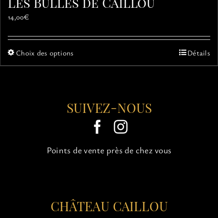
Les Bulles de Caillou
14,00
€
Ce
Choix des options
Détails
produit
a
plusieurs
variations.
SUIVEZ-NOUS
Les
options
peuvent
être
choisies
Points de vente près de chez vous
sur
la
page
du
CHÂTEAU CAILLOU
produit