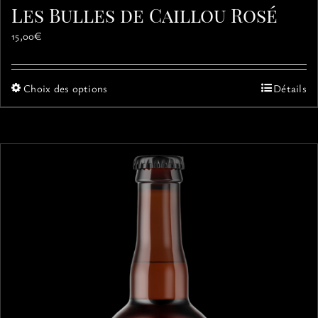
Les Bulles de Caillou Rosé
15,00
€
Ce
Choix des options
Détails
produit
a
plusieurs
variations.
Les
options
peuvent
être
choisies
sur
la
page
du
produit