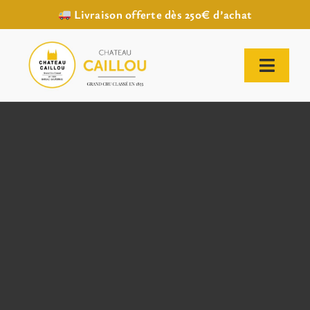
Livraison offerte dès 250€ d’achat
Passer
au
contenu
Toggl
Naviga
ACCUEIL
NOTRE HISTOIRE
NOTRE VIGNOBLE
NOS VINS