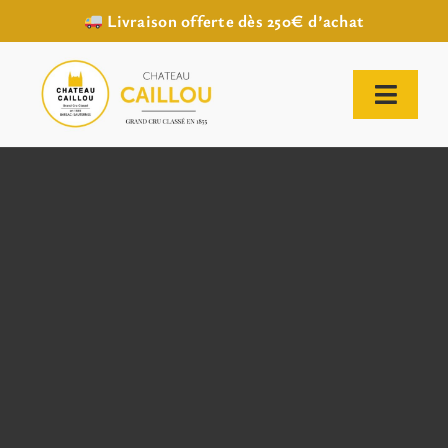
Livraison offerte dès 250€ d’achat
Passer
au
contenu
Toggl
Naviga
ACCUEIL
NOTRE HISTOIRE
NOTRE VIGNOBLE
NOS VINS