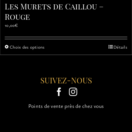
Les Murets de Caillou –
Rouge
10,00
€
Ce
Choix des options
Détails
produit
a
plusieurs
variations.
SUIVEZ-NOUS
Les
options
peuvent
être
choisies
Points de vente près de chez vous
sur
la
page
du