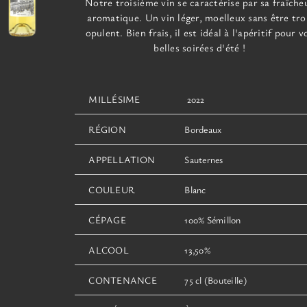
Notre troisième vin se caractérise par sa fraîche
page
aromatique. Un vin léger, moelleux sans être tr
du
opulent. Bien frais, il est idéal à l'apéritif pour v
produit
belles soirées d'été !
MILLÉSIME
2022
RÉGION
Bordeaux
APPELLATION
Sauternes
COULEUR
Blanc
CÉPAGE
100% Sémillon
ALCOOL
13,50%
CONTENANCE
75 cl (Bouteille)