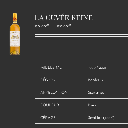
variations.
Les
La Cuvée Reine
options
peuvent
Plage
130,00
€
–
150,00
€
être
de
choisies
prix :
sur
130,00€
la
à
page
150,00€
du
MILLÉSIME
1999 / 2001
produit
RÉGION
Bordeaux
APPELLATION
Sauternes
COULEUR
Blanc
CÉPAGE
Sémillon (100%)