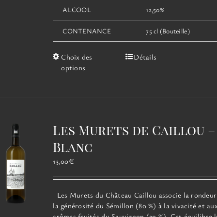
ALCOOL
12,50%
CONTENANCE
75 cl (Bouteille)
Ce
Choix des
Détails
produit
options
a
plusieurs
variations.
Les
options
Les Murets de Caillou –
peuvent
être
Blanc
choisies
13,00
€
sur
la
page
Les Murets du Château Caillou associe la rondeur
du
la générosité du Sémillon (80 %) à la vivacité et au
produit
arômes fruités du Sauvignon (20 %). Cet équilibre l