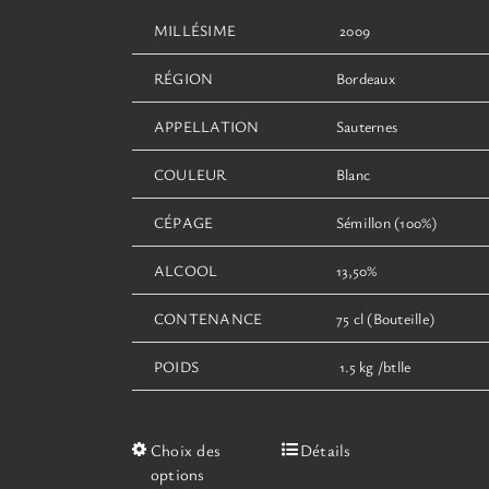
MILLÉSIME
2009
RÉGION
Bordeaux
APPELLATION
Sauternes
COULEUR
Blanc
CÉPAGE
Sémillon (100%)
ALCOOL
13,50%
CONTENANCE
75 cl (Bouteille)
POIDS
1.5 kg /btlle
Ce
Choix des
Détails
produit
options