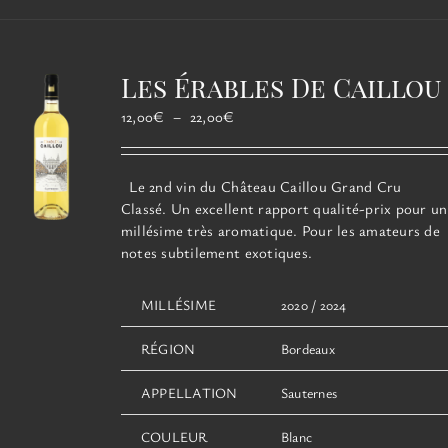
plusieurs
variations.
Les
options
Les Érables De Caillou
peuvent
être
Plage
12,00
€
–
22,00
€
choisies
de
sur
prix :
la
12,00€
Le 2nd vin du Château Caillou Grand Cru
page
à
Classé. Un excellent rapport qualité-prix pour un
du
22,00€
millésime très aromatique. Pour les amateurs de
produit
notes subtilement exotiques.
MILLÉSIME
2020 / 2024
RÉGION
Bordeaux
APPELLATION
Sauternes
COULEUR
Blanc