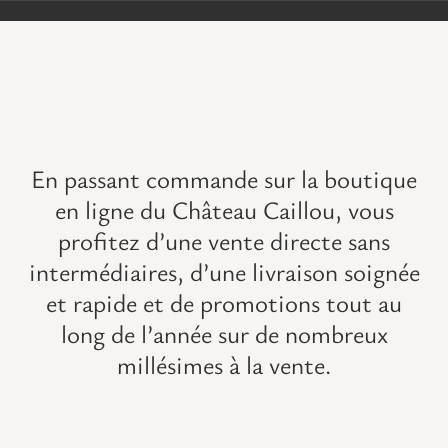
VISITES
OFFRIR UNE EXPERIENCE
BOUTIQUE EN LIGNE
En passant commande sur la boutique
en ligne du Château Caillou, vous
ACTUALITÉS
profitez d’une vente directe sans
intermédiaires, d’une livraison soignée
CONTACT
et rapide et de promotions tout au
long de l’année sur de
nombreux
MON PANIER
millésimes à la vente
.