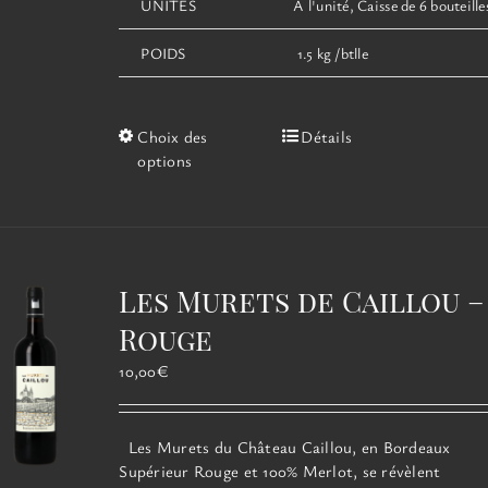
UNITÉS
À l'unité, Caisse de 6 bouteille
POIDS
1.5 kg /btlle
Ce
Choix des
Détails
produit
options
a
plusieurs
variations.
Les
options
Les Murets de Caillou –
peuvent
être
Rouge
choisies
10,00
€
sur
la
page
Les Murets du Château Caillou, en Bordeaux
du
Supérieur Rouge et 100% Merlot, se révèlent
produit