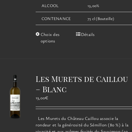
ALCOOL
13,00%
CONTENANCE
75 cl (Bouteille)
Ce
Choix des
Détails
produit
options
a
plusieurs
variations.
Les
options
Les Murets de Caillou
peuvent
être
– Blanc
choisies
13,00
€
sur
la
page
Les Murets du Château Caillou associe la
du
rondeur et la générosité du Sémillon (80 %) à la
produit
vivacité et aux arômes fruités du Sauvignon (20