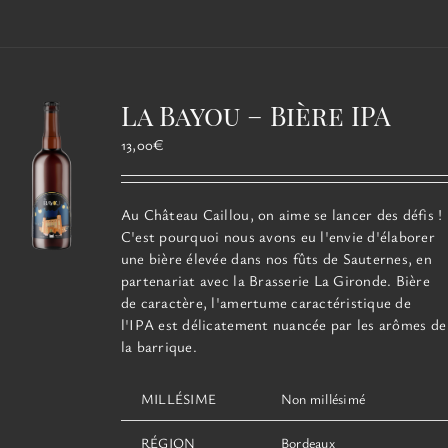
a
plusieurs
variations.
Les
options
La Bayou – Bière IPA
peuvent
être
13,00
€
choisies
sur
la
Au Château Caillou, on aime se lancer des défis !
page
C'est pourquoi nous avons eu l'envie d'élaborer
du
une bière élevée dans nos fûts de Sauternes, en
produit
partenariat avec la Brasserie La Gironde. Bière
de caractère, l'amertume caractéristique de
l'IPA est délicatement nuancée par les arômes de
la barrique.
MILLÉSIME
Non millésimé
RÉGION
Bordeaux