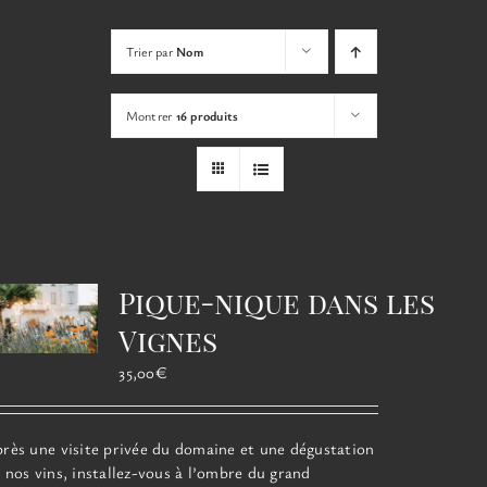
Les
options
Trier par
Nom
peuvent
être
choisies
Montrer
16 produits
sur
la
page
du
produit
Pique-nique dans les
Vignes
35,00
€
rès une visite privée du domaine et une dégustation
 nos vins, installez-vous à l’ombre du grand