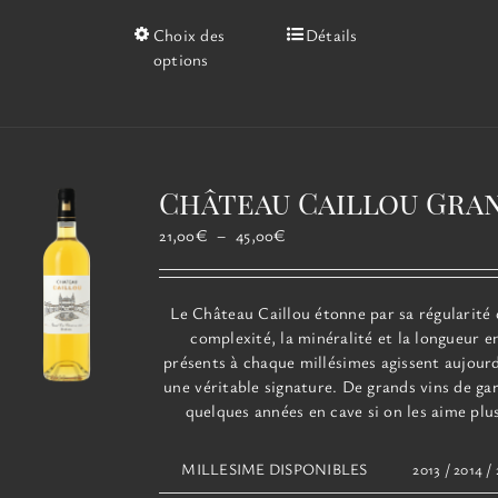
Ce
Choix des
Détails
produit
options
a
plusieurs
variations.
Les
options
Château Caillou Gra
peuvent
être
Plage
21,00
€
–
45,00
€
choisies
de
sur
prix :
la
21,00€
Le
Château
Caillou
étonne par sa régularité 
page
à
complexité, la minéralité et la longueur 
du
45,00€
présents à chaque millésimes agissent aujou
produit
une véritable signature. De grands vins de ga
quelques années en cave si on les aime plu
MILLESIME DISPONIBLES
2013 / 2014 /