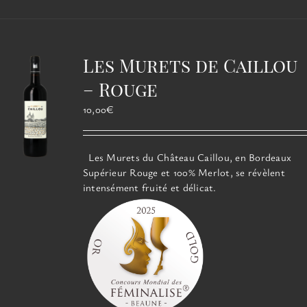
plusieurs
variations.
Les
options
Les Murets de Caillou
peuvent
être
– Rouge
choisies
10,00
€
sur
la
page
Les Murets du Château Caillou, en Bordeaux
du
Supérieur Rouge et 100% Merlot, se révèlent
produit
intensément fruité et délicat.