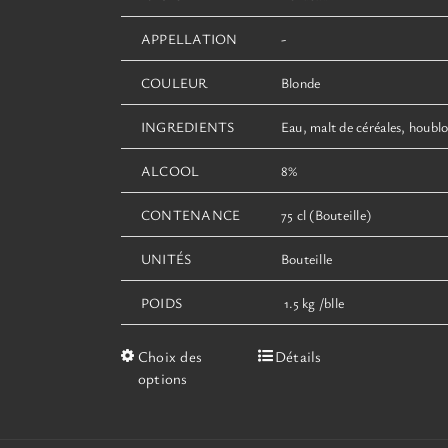
APPELLATION
-
COULEUR
Blonde
INGREDIENTS
Eau, malt de céréales, houblo
ALCOOL
8%
CONTENANCE
75 cl (Bouteille)
UNITÉS
Bouteille
POIDS
1.5 kg /blle
Ce
Choix des
Détails
produit
options
a
plusieurs
variations.