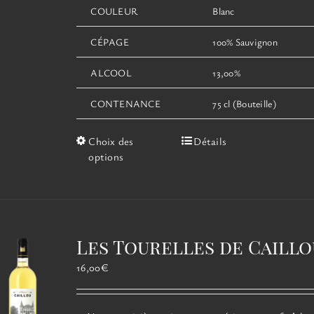
COULEUR
Blanc
CÉPAGE
100% Sauvignon
ALCOOL
13,00%
CONTENANCE
75 cl (Bouteille)
Ce
Choix des
Détails
produit
options
a
plusieurs
variations.
Les
options
Les Tourelles de Caillo
peuvent
être
16,00
€
choisies
sur
la