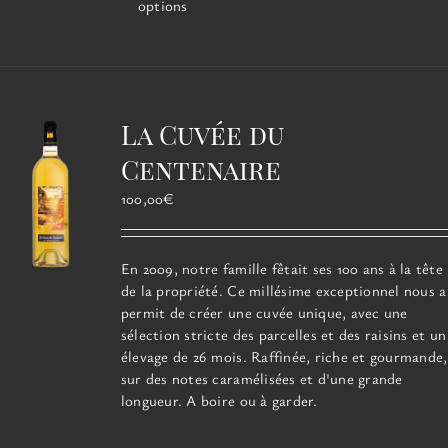
produit
options
a
plusieurs
variations.
Les
options
La Cuvée du
peuvent
être
Centenaire
choisies
100,00
€
sur
la
page
En 2009, notre famille fêtait ses 100 ans à la tête
du
de la propriété. Ce millésime exceptionnel
produit
nous a
permit de créer une cuvée unique, avec une
sélection stricte des parcelles et des raisins et un
élevage de 26 mois. Raffinée, riche et gourmande,
sur des notes caramélisées et d'une grande
longueur. A boire ou à garder.