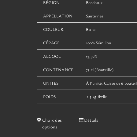
RÉGION
Bordeaux
APPELLATION
Sauternes
COULEUR
Blanc
CÉPAGE
100% Sémillon
ALCOOL
13,50%
CONTENANCE
75 cl (Bouteille)
UNITÉS
À l'unité, Caisse de 6 bouteil
POIDS
1.5 kg /btlle
Ce
Choix des
Détails
produit
options
a