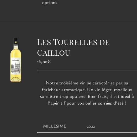
produit
options
a
plusieurs
variations.
Les
options
Les Tourelles de
peuvent
être
Caillou
choisies
16,00
€
sur
la
page
Notre troisième vin se caractérise par sa
du
fraîcheur aromatique. Un vin léger, moelleux
produit
sans être trop opulent. Bien frais, il est idéal à
l'apéritif pour vos belles soirées d'été !
MILLÉSIME
2022