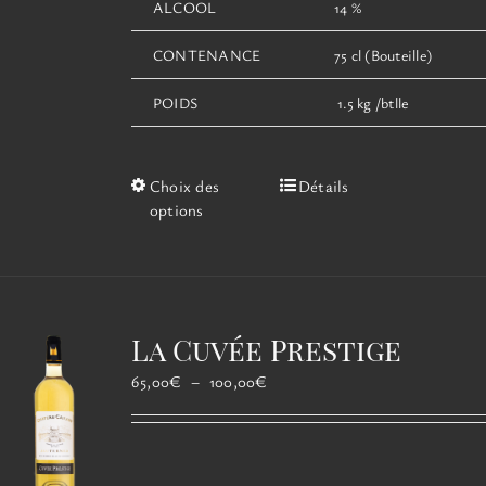
ALCOOL
14 %
CONTENANCE
75 cl (Bouteille)
POIDS
1.5 kg /btlle
Ce
Choix des
Détails
produit
options
a
plusieurs
variations.
Les
options
La Cuvée Prestige
peuvent
être
Plage
65,00
€
–
100,00
€
choisies
de
sur
prix :
la
65,00€
page
à