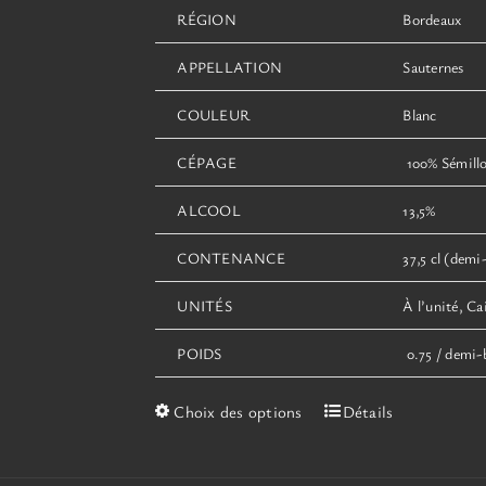
RÉGION
Bordeaux
APPELLATION
Sauternes
COULEUR
Blanc
CÉPAGE
100% Sémill
ALCOOL
13,5%
CONTENANCE
37,5 cl (demi-
UNITÉS
À l’unité, Ca
POIDS
0.75 / demi-b
Ce
Choix des options
Détails
produit
a
plusieurs