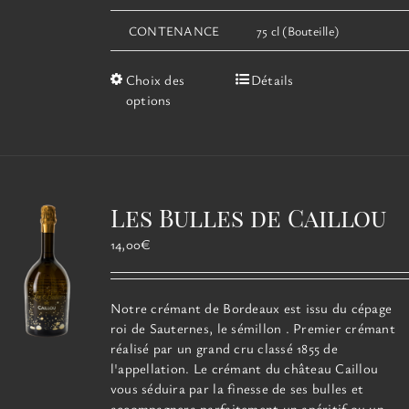
CONTENANCE
75 cl (Bouteille)
Ce
Choix des
Détails
produit
options
a
plusieurs
variations.
Les
options
Les Bulles de Caillou
peuvent
être
14,00
€
choisies
sur
la
Notre crémant de Bordeaux est issu du cépage
page
roi de Sauternes, le sémillon . Premier crémant
du
réalisé par un grand cru classé 1855 de
produit
l'appellation. Le crémant du château Caillou
vous séduira par la finesse de ses bulles et
accompagnera parfaitement un apéritif ou un