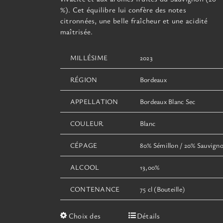
%). Cet équilibre lui confère des notes
citronnées, une belle fraîcheur et une acidité
maîtrisée.
MILLÉSIME
2023
RÉGION
Bordeaux
APPELLATION
Bordeaux Blanc Sec
COULEUR
Blanc
CÉPAGE
80% Sémillon / 20% Sauvign
ALCOOL
13,00%
CONTENANCE
75 cl (Bouteille)
Ce
Choix des
Détails