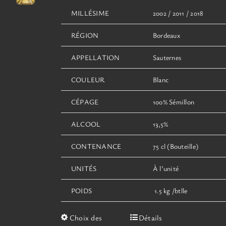
du
100,00€
MILLÉSIME
2002 / 2011 / 2018
produit
RÉGION
Bordeaux
APPELLATION
Sauternes
COULEUR
Blanc
CÉPAGE
100% Sémillon
ALCOOL
13,5%
CONTENANCE
75 cl (Bouteille)
UNITÉS
À l’unité
POIDS
1.5 kg /btlle
Ce
Choix des
Détails