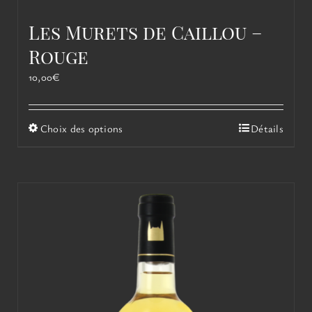
Les Murets de Caillou –
Rouge
10,00
€
Ce
Choix des options
Détails
produit
a
plusieurs
variations.
Les
options
peuvent
être
choisies
sur
la
page