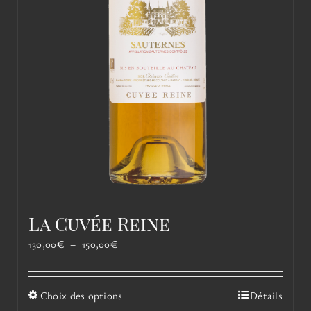
La Cuvée Reine
Plage
130,00
€
–
150,00
€
de
prix :
130,00€
Ce
Choix des options
Détails
à
produit