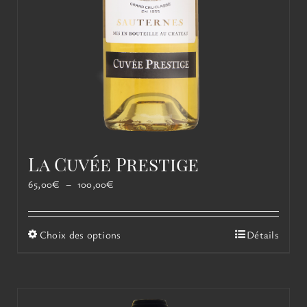
La Cuvée Prestige
Plage
65,00
€
–
100,00
€
de
prix :
65,00€
Ce
Choix des options
Détails
à
produit
100,00€
a
plusieurs
variations.