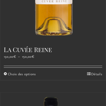
La Cuvée Reine
Plage
130,00
€
–
150,00
€
de
prix :
130,00€
Ce
Choix des options
Détails
à
produit
150,00€
a
plusieurs
variations.
Les
options