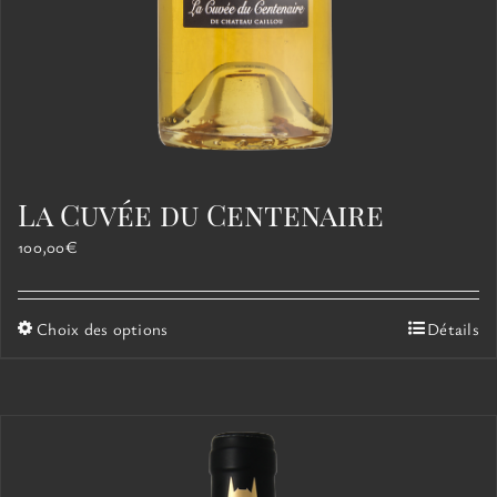
La Cuvée du Centenaire
100,00
€
Ce
Choix des options
Détails
produit
a
plusieurs
variations.
Les
options