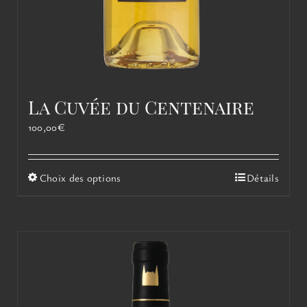
La Cuvée du Centenaire
100,00
€
Ce
Choix des options
Détails
produit
a
plusieurs
variations.
Les
options
peuvent
être