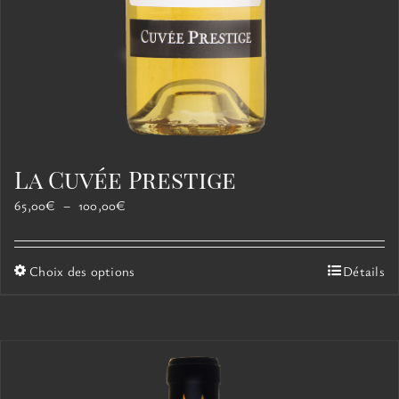
La Cuvée Prestige
Plage
65,00
€
–
100,00
€
de
prix :
65,00€
Ce
Choix des options
Détails
à
produit
100,00€
a
plusieurs
variations.
Les
options