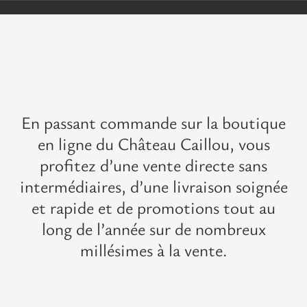
VISITES
OFFRIR UNE EXPERIENCE
BOUTIQUE EN LIGNE
En passant commande sur la boutique
en ligne du Château Caillou, vous
ACTUALITÉS
profitez d’une vente directe sans
intermédiaires, d’une livraison soignée
CONTACT
et rapide et de promotions tout au
long de l’année sur de
nombreux
MON PANIER
millésimes à la vente
.