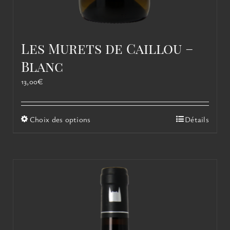
Les Murets de Caillou –
Blanc
13,00
€
Ce
Choix des options
Détails
produit
a
plusieurs
variations.
Les
options
peuvent
être
choisies