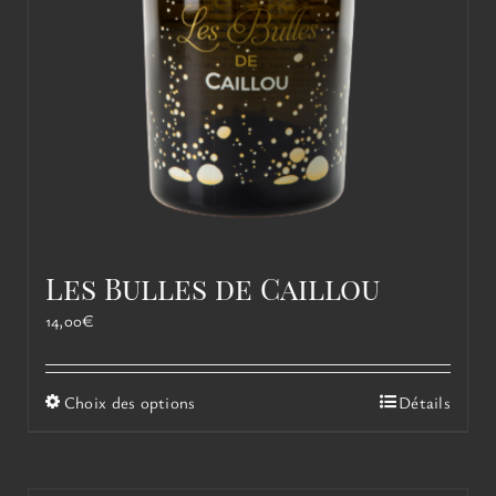
Les Bulles de Caillou
14,00
€
Ce
Choix des options
Détails
produit
a
plusieurs