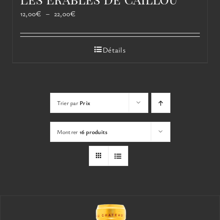
Plage
12,00
€
–
22,00
€
de
prix :
12,00€
Détails
à
22,00€
Trier par
Prix
Montrer
16 produits