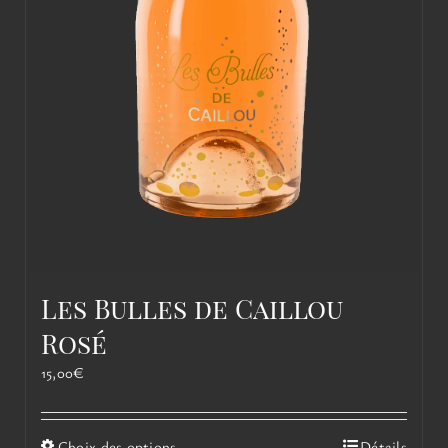
Les Bulles de Caillou
Rosé
15,00
€
Ce
Choix des options
Détails