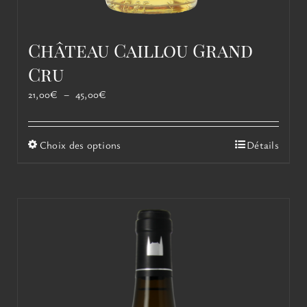
Château Caillou Grand
Cru
Plage
21,00
€
–
45,00
€
de
prix :
21,00€
Ce
Choix des options
Détails
à
produit
45,00€
a
plusieurs
variations.
Les
options
peuvent
être
choisies
sur