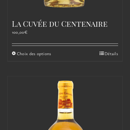
La Cuvée du Centenaire
100,00
€
Ce
Choix des options
Détails
produit
a
plusieurs
variations.
Les
options
peuvent
être
choisies
sur
la
page