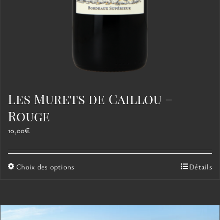
Les Murets de Caillou –
Rouge
10,00
€
Ce
Choix des options
Détails
produit
a
plusieurs
variations.
Les