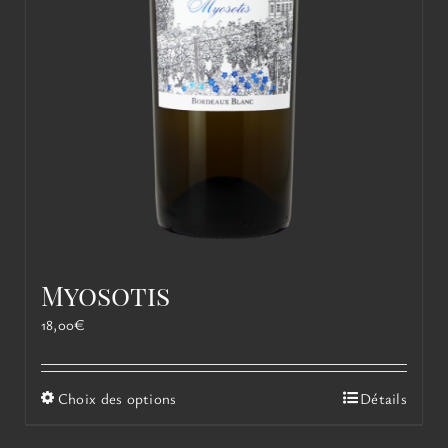
Myosotis
18,00
€
Ce
Choix des options
Détails
produit
a