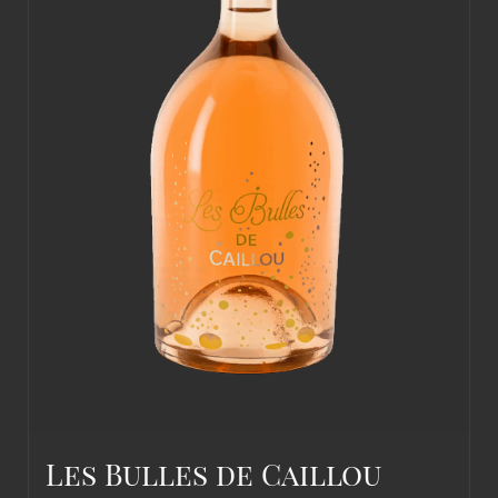
du
produit
Les Bulles de Caillou