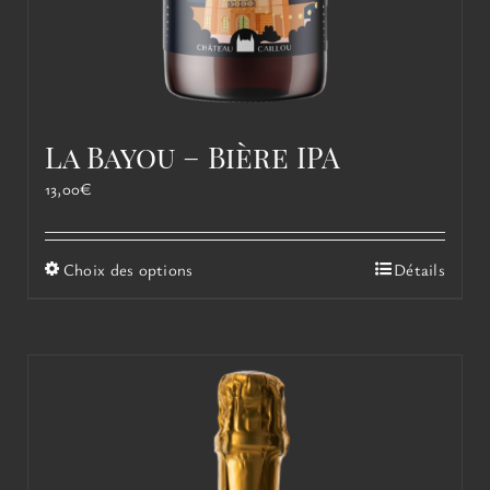
La Bayou – Bière IPA
13,00
€
Ce
Choix des options
Détails
produit
a
plusieurs
variations.
Les
options
peuvent
être
choisies