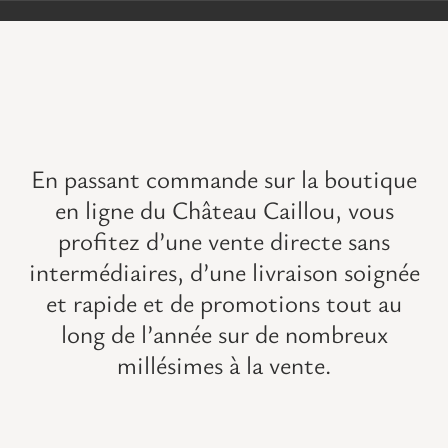
VISITES
OFFRIR UNE EXPERIENCE
BOUTIQUE EN LIGNE
En passant commande sur la boutique
en ligne du Château Caillou, vous
ACTUALITÉS
profitez d’une vente directe sans
intermédiaires, d’une livraison soignée
CONTACT
et rapide et de promotions tout au
long de l’année sur de
nombreux
MON PANIER
millésimes à la vente
.