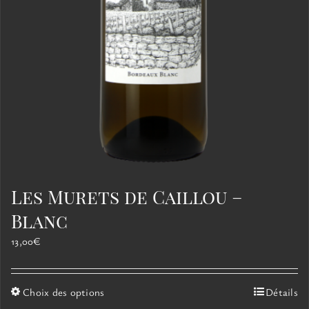
Les Murets de Caillou –
Blanc
13,00
€
Ce
Choix des options
Détails
produit