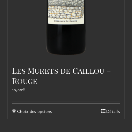
Les Murets de Caillou –
Rouge
10,00
€
Ce
Choix des options
Détails
produit
a
plusieurs