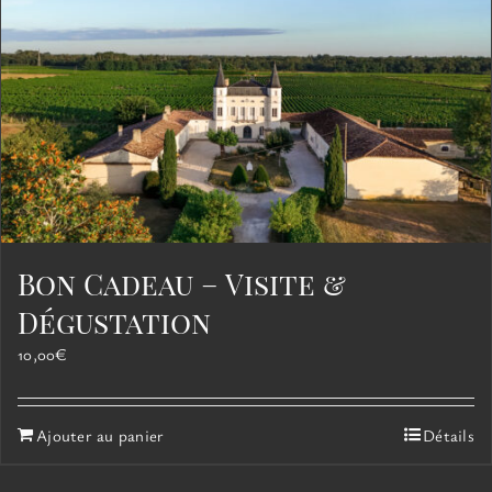
options
peuvent
être
choisies
sur
la
page
du
produit
Bon Cadeau – Visite &
Dégustation
10,00
€
Ajouter au panier
Détails