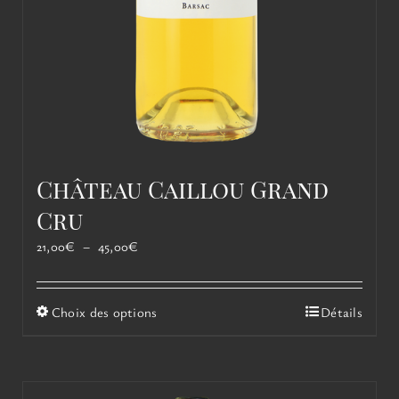
Château Caillou Grand
Cru
Plage
21,00
€
–
45,00
€
de
prix :
21,00€
Ce
Choix des options
Détails
à
produit
45,00€
a
plusieurs
variations.