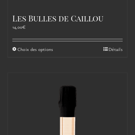
Les Bulles de Caillou
14,00
€
Ce
Choix des options
Détails
produit
a
plusieurs
variations.
Les
options
peuvent
être
choisies
sur
la
page