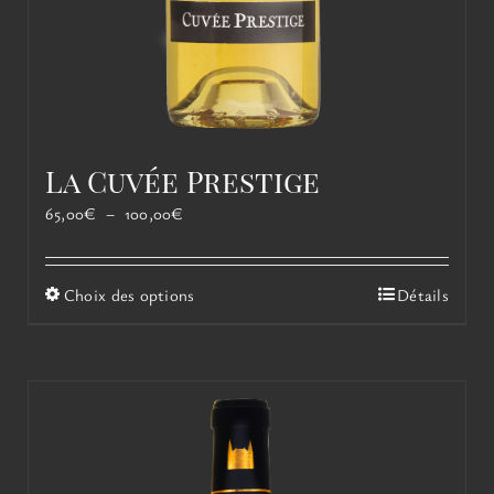
La Cuvée Prestige
Plage
65,00
€
–
100,00
€
de
prix :
65,00€
Ce
Choix des options
Détails
à
produit
100,00€
a
plusieurs
variations.
Les
options
peuvent
être