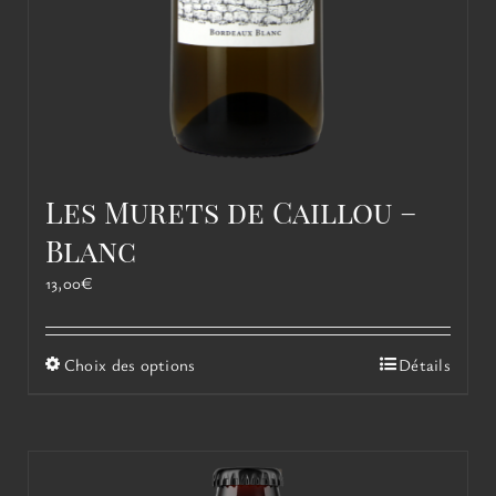
Les Murets de Caillou –
Blanc
13,00
€
Ce
Choix des options
Détails
produit
a
plusieurs
variations.
Les