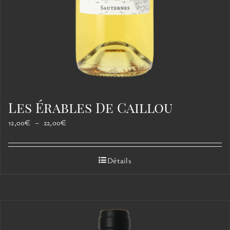
Les Érables De Caillou
Plage
12,00
€
–
22,00
€
de
prix :
12,00€
Détails
à
22,00€