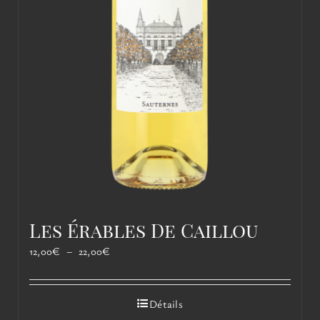
Les Érables De Caillou
Plage
12,00
€
–
22,00
€
de
prix :
12,00€
Détails
à