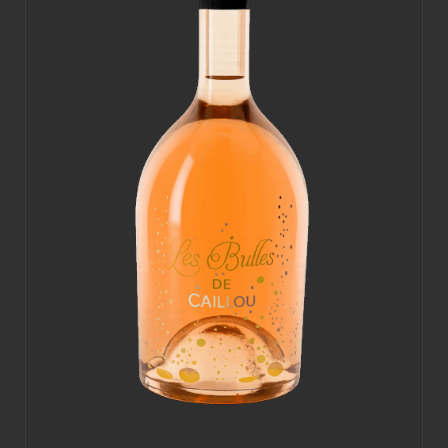
sur
la
page
du
produit