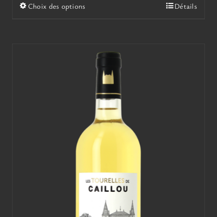
21,00€
Ce
Choix des options
Détails
à
produit
45,00€
a
plusieurs
variations.
Les
options
peuvent
être
choisies
sur
la
page
du
produit