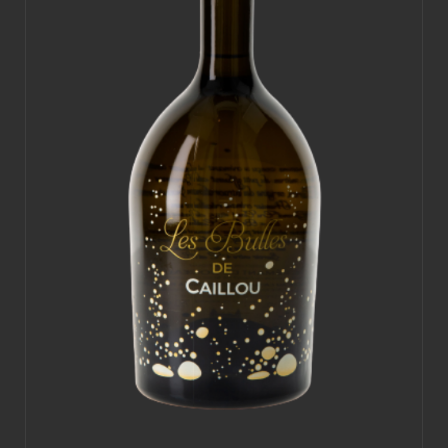
la
page
du
produit