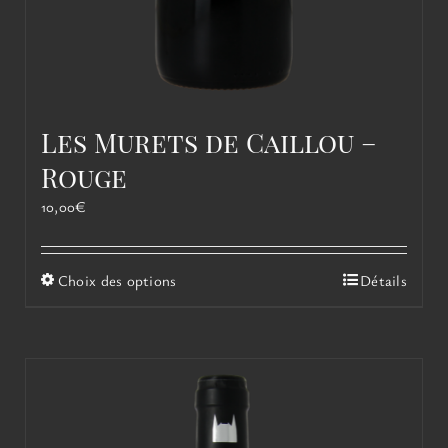
Les Murets de Caillou –
Rouge
10,00
€
Ce
Choix des options
Détails
produit
a
plusieurs
variations.
Les
options
peuvent