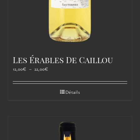
Les Érables De Caillou
Plage
12,00
€
–
22,00
€
de
prix :
12,00€
Détails
à
22,00€