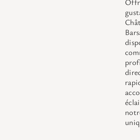
Offr
gus
Chât
Bars
dis
com
prof
dire
rap
acc
écla
notr
uniq