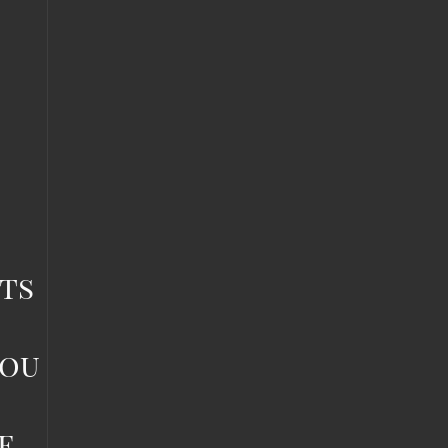
vent
sies
e
duit
ts
lou
e