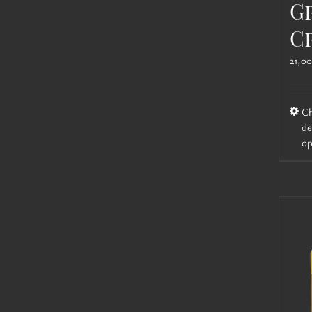
G
C
21,0
C
de
op