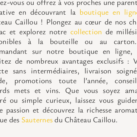
ez-vous ou offrez à vos proches une paren
tative
en découvrant la
boutique en lign
eau Caillou ! Plongez au cœur de nos ch
ac et explorez notre
collection
de millés
ponibles à la bouteille ou au carto
mandant sur notre boutique en ligne, 
itez de nombreux avantages exclusifs :
V
cte sans intermédiaires, livraison soign
ide, promotions toute l’année, consei
ords mets et vins.
Que vous soyez ama
iré ou simple curieux,
laissez vous guide
e passion et découvrez la richesse aroma
ue des
Sauternes
du Château Caillou.