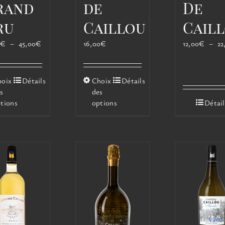
rand
de
De
ru
Caillou
Cail
Plage
0
€
–
45,00
€
16,00
€
12,00
€
–
22
de
prix :
21,00€
Ce
Ce
hoix
Détails
Choix
Détails
à
produit
produit
s
des
45,00€
a
a
tions
options
Détail
plusieurs
plusieurs
variations.
variations.
Les
Les
options
options
peuvent
peuvent
être
être
choisies
choisies
sur
sur
la
la
page
page
du
du