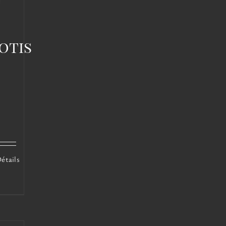
otis
étails
duit
ieurs
ations.
ions