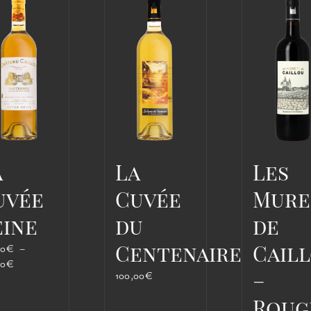
peuvent
peuvent
peu
être
être
être
choisies
choisies
choi
sur
sur
sur
la
la
la
page
page
pag
du
du
du
produit
produit
pro
a
La
Les
uvée
Cuvée
Mure
eine
du
de
Centenaire
Cail
00
€
–
Plage
00
€
–
100,00
€
de
prix :
Roug
130,00€