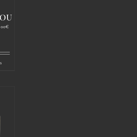
lou
Plage
,00
€
de
prix :
12,00€
à
22,00€
s