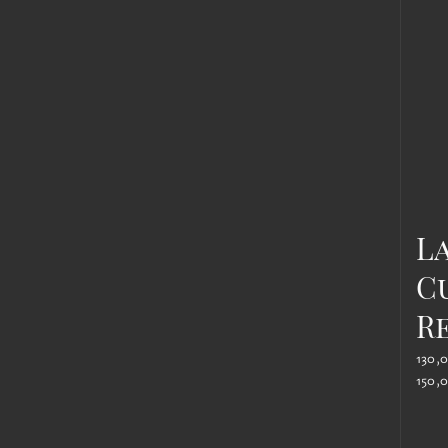
L
C
R
130,
150,