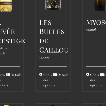
produit
produit
a
Les
Myos
uvée
Bulles
18,00
€
restige
de
Caillou
0
€
–
Plage
00
€
14,00
€
de
prix :
65,00€
à
Ce
Ce
Ce
hoix
Détails
Choix
Détails
Choix
D
100,00€
produit
produit
pro
s
des
des
a
a
a
tions
options
options
plusieurs
plusieurs
plus
variations.
variations.
vari
Les
Les
Les
options
options
opt