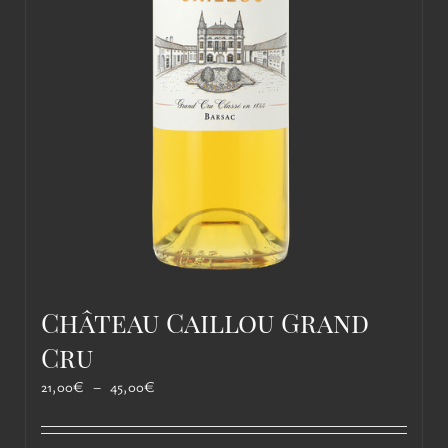
Château Caillou Grand
Cru
Plage
21,00
€
–
45,00
€
de
prix :