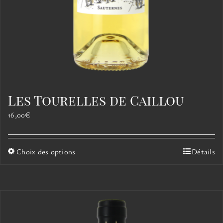
Les Tourelles de Caillou
16,00
€
Ce
Choix des options
Détails
produit
a
plusieurs
variations.
Les
options