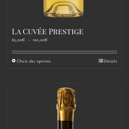
La Cuvée Prestige
Plage
65,00
€
–
100,00
€
de
prix :
65,00€
Ce
Choix des options
Détails
à
produit
100,00€
a
plusieurs
variations.
Les
options
peuvent
être
choisies
sur