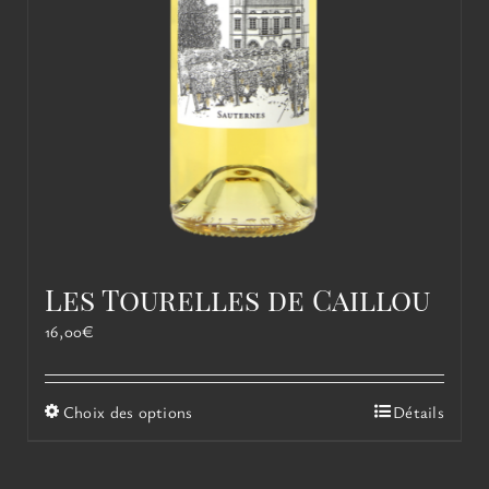
Les Tourelles de Caillou
16,00
€
Ce
Choix des options
Détails
produit
a
plusieurs