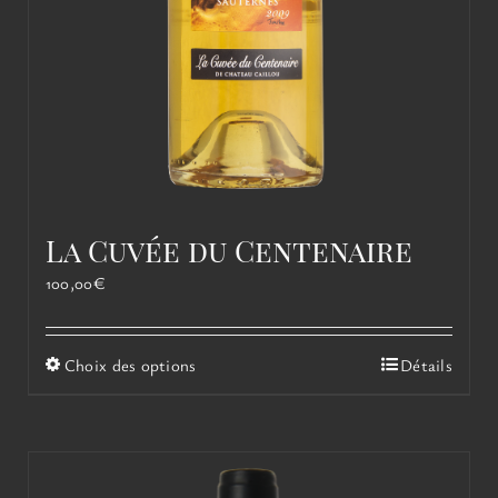
La Cuvée du Centenaire
100,00
€
Ce
Choix des options
Détails
produit
a
plusieurs
variations.
Les