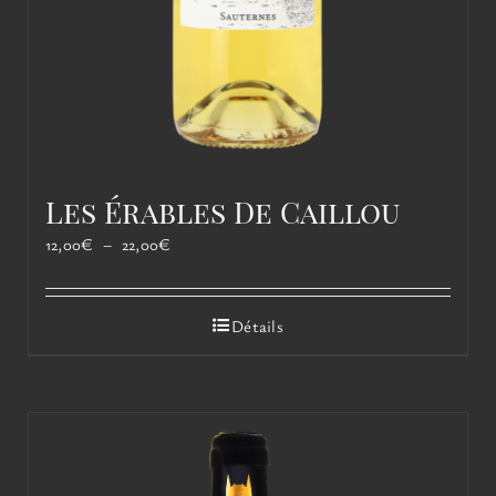
Les Érables De Caillou
Plage
12,00
€
–
22,00
€
de
prix :
12,00€
Détails
à
22,00€