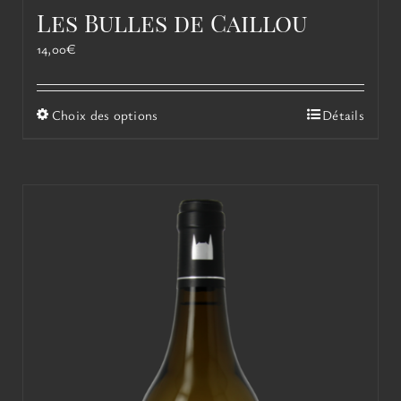
Les Bulles de Caillou
14,00
€
Ce
Choix des options
Détails
produit
a
plusieurs
variations.
Les
options
peuvent
être
choisies
sur
la
page
du
produit