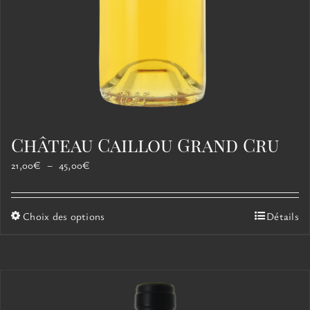
Château Caillou Grand Cru
Plage
21,00
€
–
45,00
€
de
prix :
21,00€
Ce
Choix des options
Détails
à
produit
45,00€
a
plusieurs
variations.
Les
options