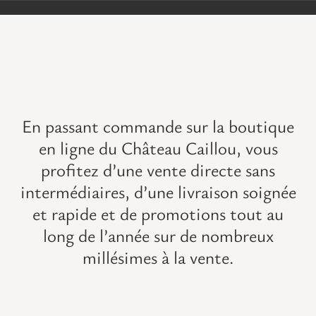
VISITES
OFFRIR UNE EXPERIENCE
BOUTIQUE EN LIGNE
En passant commande sur la boutique
en ligne du Château Caillou, vous
ACTUALITÉS
profitez d’une vente directe sans
intermédiaires, d’une livraison soignée
CONTACT
et rapide et de promotions tout au
long de l’année sur de
nombreux
MON PANIER
millésimes à la vente
.