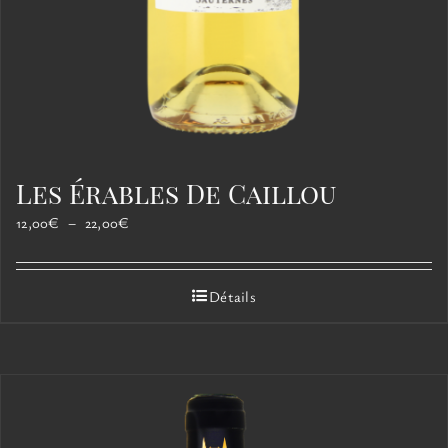
Les Érables De Caillou
Plage
12,00
€
–
22,00
€
de
prix :
12,00€
Détails
à
22,00€