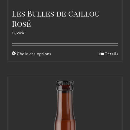
Les Bulles de Caillou
Rosé
15,00
€
Ce
Choix des options
Détails
produit
a
plusieurs
variations.
Les
options
peuvent
être
choisies
sur
la
page