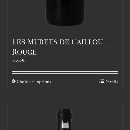
Les Murets de Caillou –
Rouge
10,00
€
Ce
Choix des options
Détails
produit
a
plusieurs
variations.
Les
options
peuvent