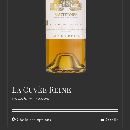
La Cuvée Reine
Plage
130,00
€
–
150,00
€
de
prix :
130,00€
Ce
Choix des options
Détails
à
produit
150,00€