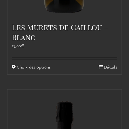
Les Murets de Caillou –
Blanc
13,00
€
Ce
Choix des options
Détails
produit
a
plusieurs
variations.
Les
options
peuvent
être
choisies