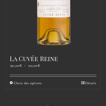
La Cuvée Reine
Plage
130,00
€
–
150,00
€
de
prix :
130,00€
Ce
Choix des options
Détails
à
produit
150,00€
a
plusieurs
variations.