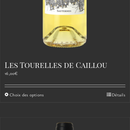
Les Tourelles de Caillou
16,00
€
Ce
Choix des options
Détails
produit
a
plusieurs
variations.
Les