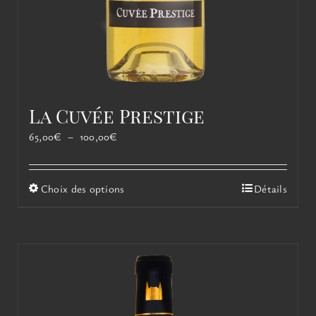
La Cuvée Prestige
Plage
65,00
€
–
100,00
€
de
prix :
65,00€
Ce
Choix des options
Détails
à
produit
100,00€
a
plusieurs
variations.
Les
options
peuvent
être