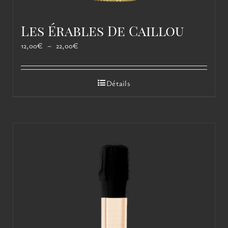
Les Érables De Caillou
Plage
12,00
€
–
22,00
€
de
prix :
12,00€
Détails
à
22,00€