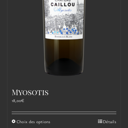
Myosotis
18,00
€
Ce
Choix des options
Détails
produit