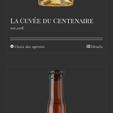
La Cuvée du Centenaire
100,00
€
Ce
Choix des options
Détails
produit
a
plusieurs
variations.
Les
options
peuvent
être
choisies
sur
la
page