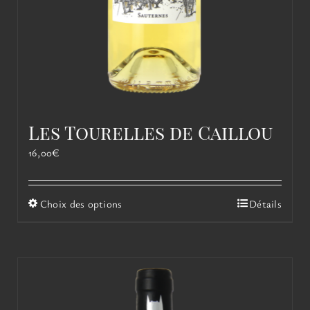
Les Tourelles de Caillou
16,00
€
Ce
Choix des options
Détails
produit
a
plusieurs
variations.
Les
options
peuvent