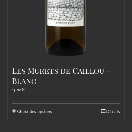
Les Murets de Caillou –
Blanc
13,00
€
Ce
Choix des options
Détails
produit
a
plusieurs