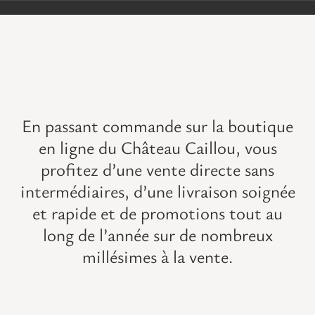
VISITES
OFFRIR UNE EXPERIENCE
BOUTIQUE EN LIGNE
En passant commande sur la boutique
en ligne du Château Caillou, vous
ACTUALITÉS
profitez d’une vente directe sans
intermédiaires, d’une livraison soignée
CONTACT
et rapide et de promotions tout au
long de l’année sur de
nombreux
MON PANIER
millésimes à la vente
.