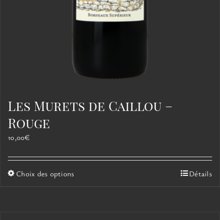
Les Murets de Caillou –
Rouge
10,00
€
Ce
Choix des options
Détails
produit
a
plusieurs
variations.