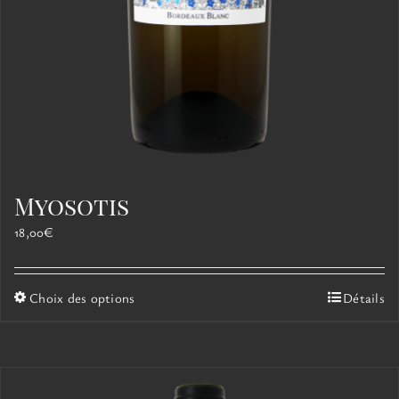
Myosotis
18,00
€
Ce
Choix des options
Détails
produit
a
plusieurs
variations.
Les