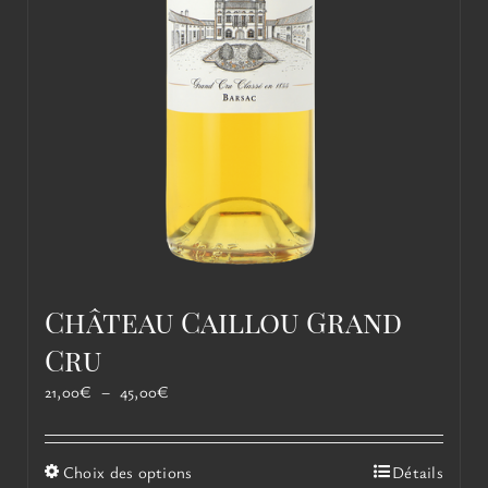
Château Caillou Grand
Cru
Plage
21,00
€
–
45,00
€
de
prix :
21,00€
Ce
Choix des options
Détails
à