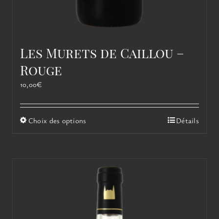
Les Murets de Caillou –
Rouge
10,00
€
Ce
Choix des options
Détails
produit
a
plusieurs
variations.
Les
options
peuvent
être
choisies