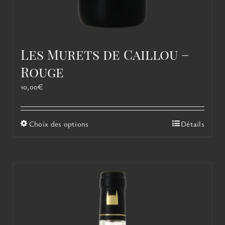
Les Murets de Caillou –
Rouge
10,00
€
Ce
Choix des options
Détails
produit
a
plusieurs
variations.
Les
options
peuvent
être
choisies