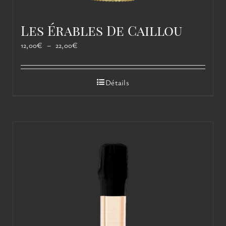
Les Érables De Caillou
Plage
12,00
€
–
22,00
€
de
prix :
12,00€
Détails
à
22,00€