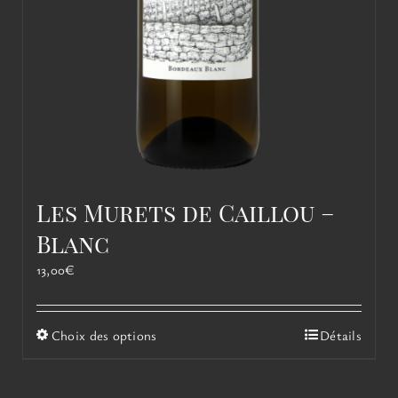
Les Murets de Caillou –
Blanc
13,00
€
Ce
Choix des options
Détails
produit
a
plusieurs