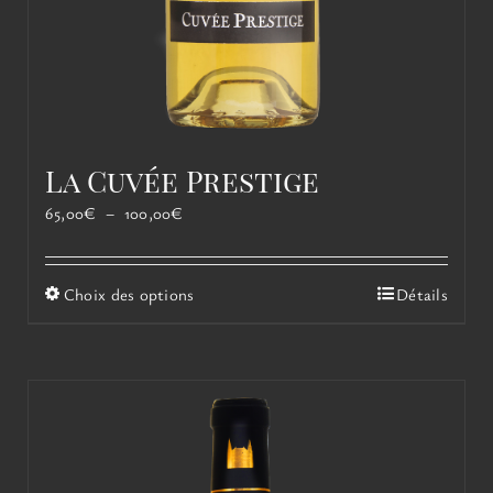
La Cuvée Prestige
Plage
65,00
€
–
100,00
€
de
prix :
65,00€
Ce
Choix des options
Détails
à
produit
100,00€
a
plusieurs
variations.
Les
options
peuvent
être