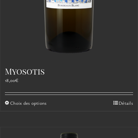
Myosotis
18,00
€
Ce
Choix des options
Détails
produit
a
plusieurs
variations.
Les