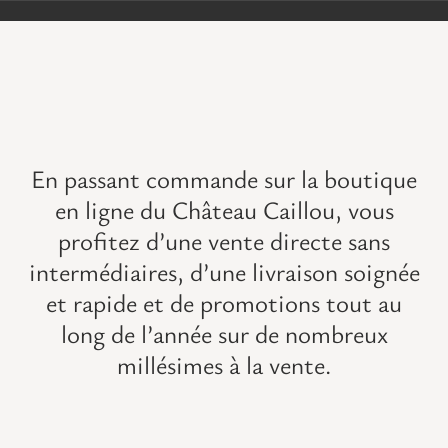
VISITES
OFFRIR UNE EXPERIENCE
BOUTIQUE EN LIGNE
En passant commande sur la boutique
en ligne du Château Caillou, vous
ACTUALITÉS
profitez d’une vente directe sans
intermédiaires, d’une livraison soignée
CONTACT
et rapide et de promotions tout au
long de l’année sur de
nombreux
MON PANIER
millésimes à la vente
.