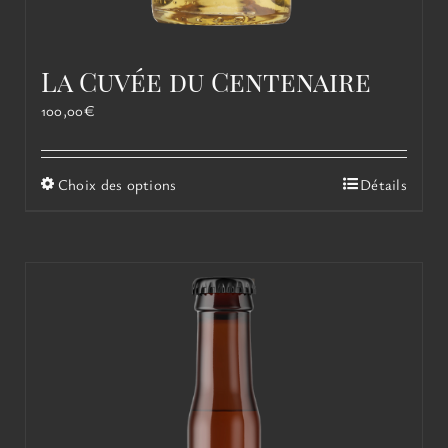
La Cuvée du Centenaire
100,00
€
Ce
Choix des options
Détails
produit
a
plusieurs
variations.
Les
options
peuvent
être
choisies
sur
la
page