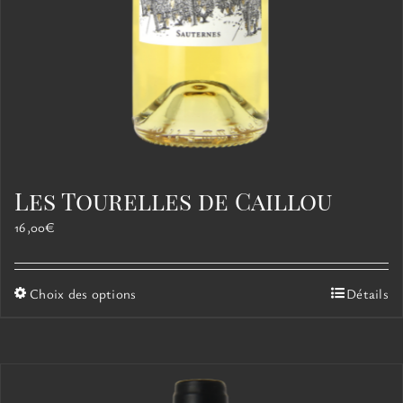
Les Tourelles de Caillou
16,00
€
Ce
Choix des options
Détails
produit
a
plusieurs
variations.
Les