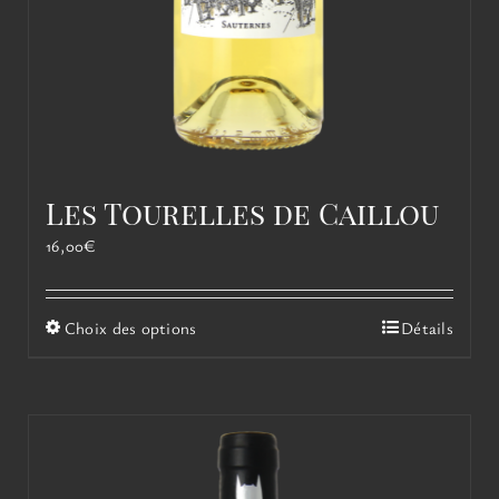
Les Tourelles de Caillou
16,00
€
Ce
Choix des options
Détails
produit
a
plusieurs
variations.
Les
options
peuvent