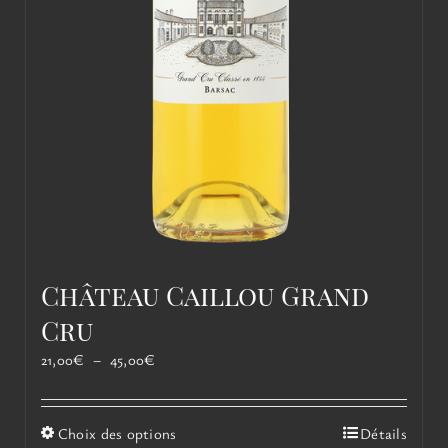
Château Caillou Grand
Cru
Plage
21,00
€
–
45,00
€
de
prix :
21,00€
Ce
Choix des options
Détails
à