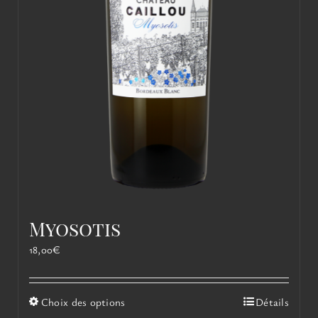
Myosotis
18,00
€
Ce
Choix des options
Détails
produit