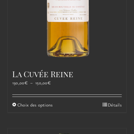
La Cuvée Reine
Plage
130,00
€
–
150,00
€
de
prix :
130,00€
Ce
Choix des options
Détails
à
produit
150,00€
a
plusieurs
variations.