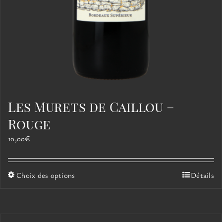
Les Murets de Caillou –
Rouge
10,00
€
Ce
Choix des options
Détails
produit
a
plusieurs
variations.