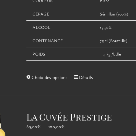
COULEUR
Blanc
CÉPAGE
Sémillon (100%)
ALCOOL
13,50%
CONTENANCE
75 cl (Bouteille)
POIDS
1.5 kg /btlle
Ce
Choix des options
Détails
produit
a
plusieurs
variations.
Les
La Cuvée Prestige
options
peuvent
Plage
65,00
€
–
100,00
€
être
de