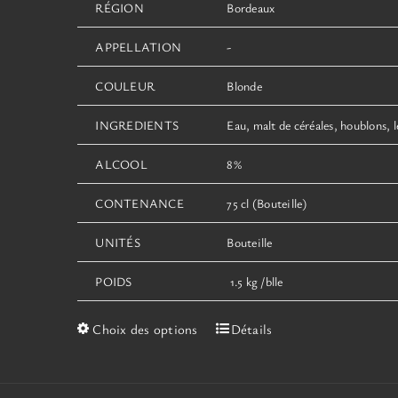
RÉGION
Bordeaux
APPELLATION
-
COULEUR
Blonde
INGREDIENTS
Eau, malt de céréales, houblons, 
ALCOOL
8%
CONTENANCE
75 cl (Bouteille)
UNITÉS
Bouteille
POIDS
1.5 kg /blle
Ce
Choix des options
Détails
produit
a
plusieurs