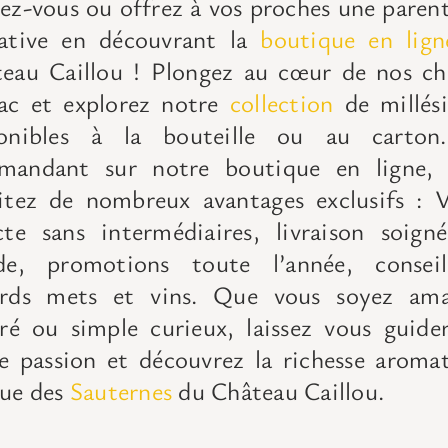
ez-vous ou offrez à vos proches une paren
tative
en découvrant la
boutique en lign
eau Caillou ! Plongez au cœur de nos ch
ac et explorez notre
collection
de millés
ponibles à la bouteille ou au carto
mandant sur notre boutique en ligne, 
itez de nombreux avantages exclusifs :
V
cte sans intermédiaires, livraison soign
ide, promotions toute l’année, consei
ords mets et vins.
Que vous soyez ama
iré ou simple curieux,
laissez vous guide
e passion et découvrez la richesse aroma
ue des
Sauternes
du Château Caillou.