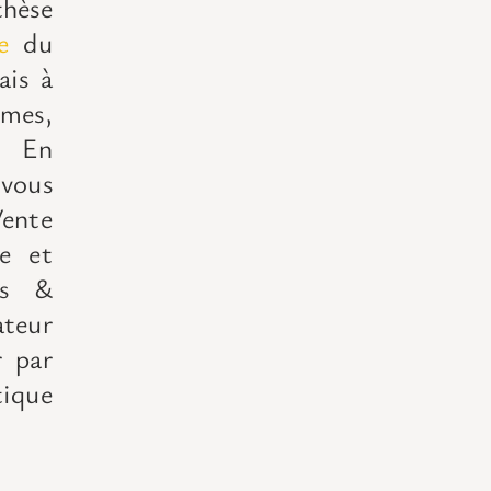
thèse
e
du
ais à
imes,
n.
En
vous
ente
ée et
ls &
teur
r par
tique