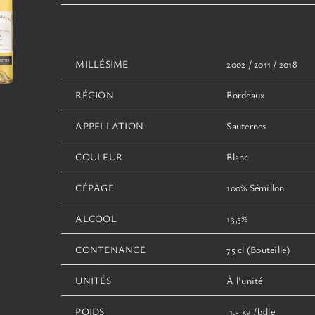
choisies
prix :
sur
65,00€
la
à
page
100,00€
MILLÉSIME
du
2002 / 2011 / 2018
produit
RÉGION
Bordeaux
APPELLATION
Sauternes
COULEUR
Blanc
CÉPAGE
100% Sémillon
ALCOOL
13,5%
CONTENANCE
75 cl (Bouteille)
UNITÉS
À l’unité
POIDS
1.5 kg /btlle