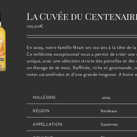
variations.
Les
La Cuvée du Centenair
options
peuvent
100,00
€
être
choisies
sur
En 2009, notre famille fêtait ses 100 ans à la tête de la
la
Ce millésime exceptionnel
nous a permit de créer une
page
unique, avec une sélection stricte des parcelles et des 
du
un élevage de 26 mois. Raffinée, riche et gourmande, s
produit
notes caramélisées et d'une grande longueur. A boire o
MILLÉSIME
2009
RÉGION
Bordeaux
APPELLATION
Sauternes