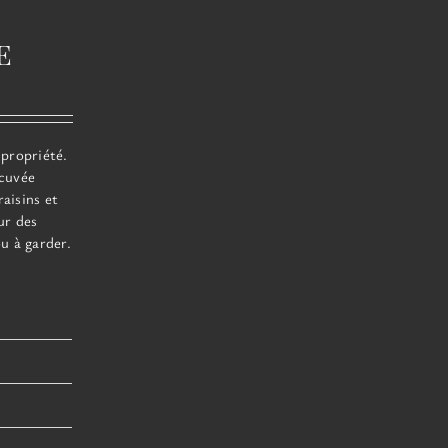
e
 propriété.
 cuvée
raisins et
ur des
u à garder.