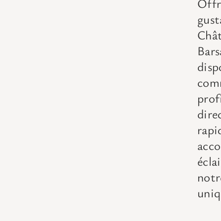
Offr
gus
Chât
Bars
dis
com
prof
dire
rap
acc
écla
notr
uniq