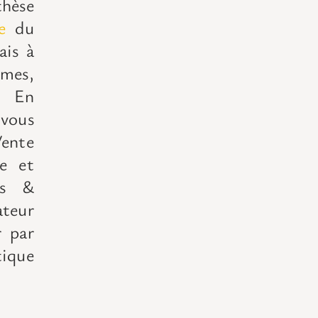
thèse
e
du
ais à
imes,
n.
En
vous
ente
ée et
ls &
teur
r par
tique