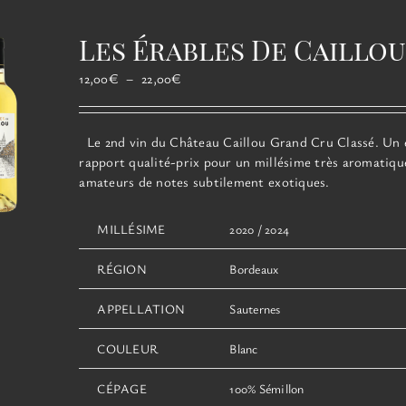
variations.
Les
Les Érables De Caillo
options
peuvent
Plage
12,00
€
–
22,00
€
être
de
choisies
prix :
sur
12,00€
Le 2nd vin du Château Caillou Grand Cru Classé. Un 
la
à
rapport qualité-prix pour un millésime très aromatique
page
22,00€
amateurs de notes subtilement exotiques.
du
produit
MILLÉSIME
2020 / 2024
RÉGION
Bordeaux
APPELLATION
Sauternes
COULEUR
Blanc
CÉPAGE
100% Sémillon