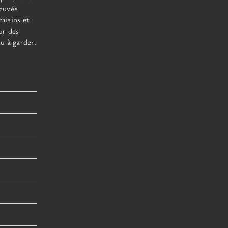
 cuvée
raisins et
ur des
u à garder.