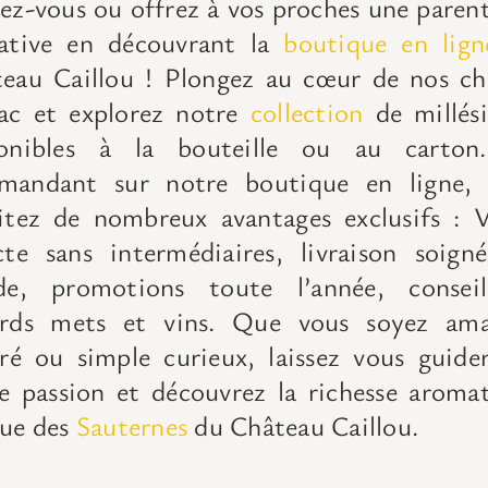
ez-vous ou offrez à vos proches une paren
tative
en découvrant la
boutique en lign
eau Caillou ! Plongez au cœur de nos ch
ac et explorez notre
collection
de millés
ponibles à la bouteille ou au carto
mandant sur notre boutique en ligne, 
itez de nombreux avantages exclusifs :
V
cte sans intermédiaires, livraison soign
ide, promotions toute l’année, consei
ords mets et vins.
Que vous soyez ama
iré ou simple curieux,
laissez vous guide
e passion et découvrez la richesse aroma
ue des
Sauternes
du Château Caillou.