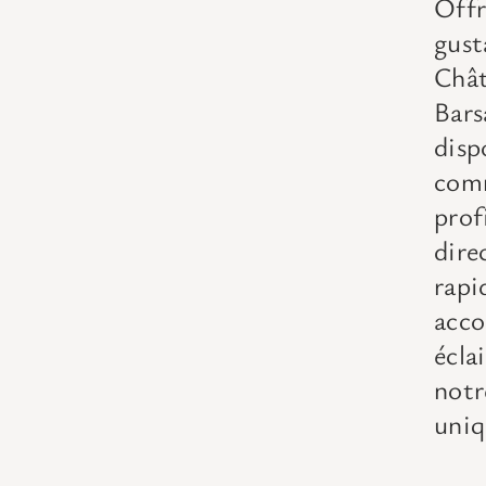
Offr
gus
Chât
Bars
dis
com
prof
dire
rap
acc
écla
notr
uniq