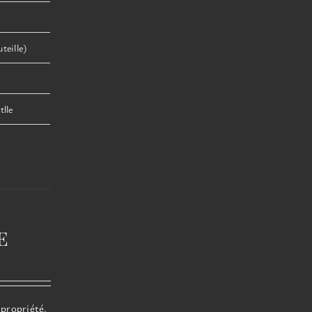
teille)
lle
e
 propriété.