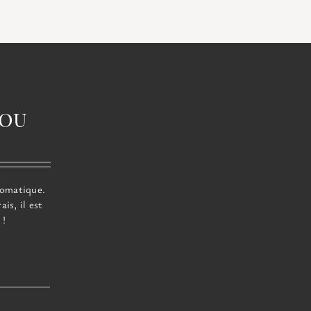
lou
romatique.
is, il est
 !