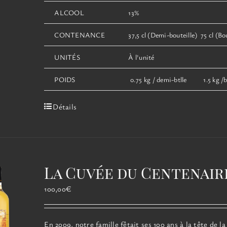
ALCOOL
13%
CONTENANCE
37,5 cl (Demi-bouteille) 75 cl (Bou
UNITÉS
À l'unité
POIDS
0.75 kg / demi-btlle 1.5 kg /bt
Détails
La Cuvée du Centenair
100,00
€
En 2009, notre famille fêtait ses 100 ans à la tête de la