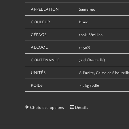
APPELLATION
Sauternes
COULEUR
Blanc
CÉPAGE
100% Sémillon
ALCOOL
13,50%
CONTENANCE
75 cl (Bouteille)
UNITÉS
À l'unité, Caisse de 6 bouteill
POIDS
1.5 kg /btlle
Ce
Choix des options
Détails
produit
a
plusieurs